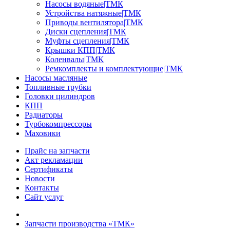
Насосы водяные|ТМК
Устройства натяжные|ТМК
Приводы вентилятора|ТМК
Диски сцепления|ТМК
Муфты сцепления|ТМК
Крышки КПП|ТМК
Коленвалы|ТМК
Ремкомплекты и комплектующие|ТМК
Насосы масляные
Топливные трубки
Головки цилиндров
КПП
Радиаторы
Турбокомпрессоры
Маховики
Прайс на запчасти
Акт рекламации
Сертификаты
Новости
Контакты
Сайт услуг
Запчасти производства «ТМК»