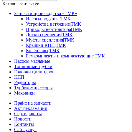
Каталог запчастей
Запчасти производства «ТМК»
Насосы водяные|ТМК
Устройства натяжные|ТМК
Приводы вентилятора|ТМК
Диски сцепления|ТМК
Муфты сцепления|ТМК
Крышки КПП|ТМК
Коленвалы|ТМК
Ремкомплекты и комплектующие|ТМК
Насосы масляные
Топливные трубки
Головки цилиндров
КПП
Радиаторы
Турбокомпрессоры
Маховики
Прайс на запчасти
Акт рекламации
Сертификаты
Новости
Контакты
Сайт услуг