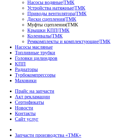
Насосы водяные|ТМК
Устройства натяжные|ТМК
Приводы вентилятора|ТМК
Диски сцепления|ТМК
Муфты сцепления|ТМК
Крышки КПП|ТМК
Коленвалы|ТМК
Ремкомплекты и комплектующие|ТМК
Насосы масляные
Топливные трубки
Головки цилиндров
КПП
Радиаторы
Турбокомпрессоры
Маховики
Прайс на запчасти
Акт рекламации
Сертификаты
Новости
Контакты
Сайт услуг
Запчасти производства «ТМК»