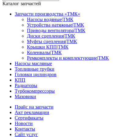
Каталог запчастей
Запчасти производства «ТМК»
Насосы водяные|ТМК
Устройства натяжные|ТМК
Приводы вентилятора|ТМК
Диски сцепления|ТМК
Муфты сцепления|ТМК
Крышки КПП|ТМК
Коленвалы|ТМК
Ремкомплекты и комплектующие|ТМК
Насосы масляные
Топливные трубки
Головки цилиндров
КПП
Радиаторы
Турбокомпрессоры
Маховики
Прайс на запчасти
Акт рекламации
Сертификаты
Новости
Контакты
Сайт услуг